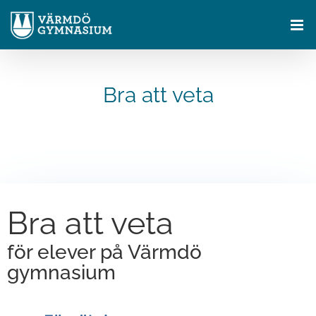
Fortsätt
till
innehållet
Bra att veta
Bra att veta
för elever på Värmdö
gymnasium