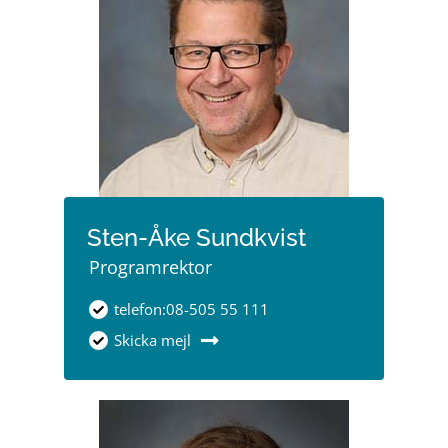
Sten-Åke Sundkvist
Programrektor
telefon:08-505 55 111
Skicka mejl