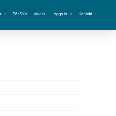
r
För SYV
Vklass
Logga in
Kontakt