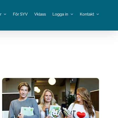
r
För SYV
Vklass
Logga in
Kontakt