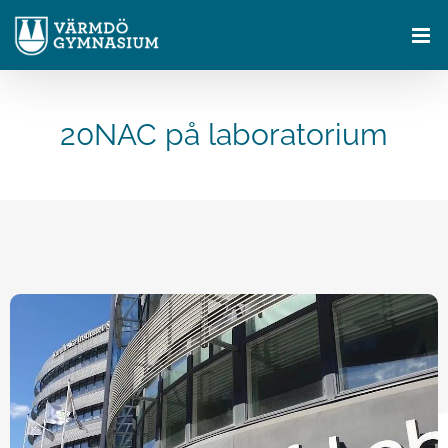
Fortsätt
till
innehållet
20NAC på laboratorium