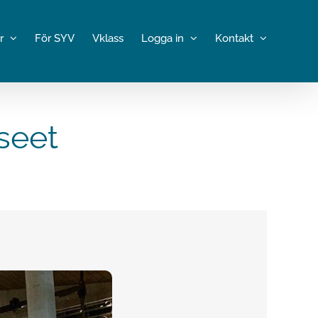
r
För SYV
Vklass
Logga in
Kontakt
seet