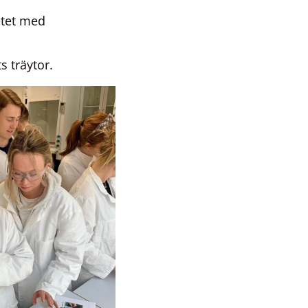
etet med
s träytor.