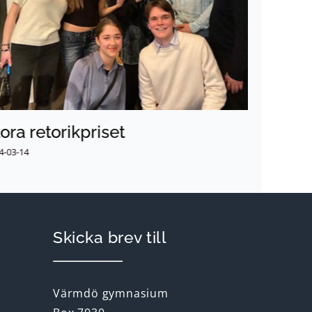
ora retorikpriset
Besök 
4-03-14
2024-02-14
Skicka brev till
Värmdö gymnasium